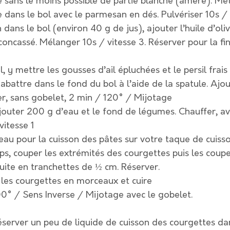
 sans le moins possible de partie blanche (amère). Met
 dans le bol avec le parmesan en dés. Pulvériser 10s / 
 dans le bol (environ 40 g de jus), ajouter l’huile d’olive
 concassé. Mélanger 10s / vitesse 3. Réserver pour la fin
, y mettre les gousses d’ail épluchées et le persil frais 
Rabattre dans le fond du bol à l’aide de la spatule. Ajout
ler, sans gobelet, 2 min / 120° / Mijotage
ajouter 200 g d’eau et le fond de légumes. Chauffer, av
vitesse 1
'eau pour la cuisson des pâtes sur votre taque de cuisso
s, couper les extrémités des courgettes puis les coupe
uite en tranchettes de ½ cm. Réserver.
 les courgettes en morceaux et cuire 
00° / Sens Inverse / Mijotage avec le gobelet.
éserver un peu de liquide de cuisson des courgettes dan