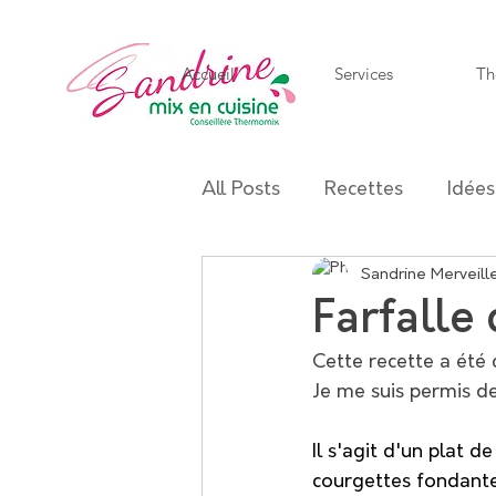
Accueil
Services
Th
All Posts
Recettes
Idées
Mocktail
Sandrine Merveill
Salade
Pe
Farfalle
Cette recette a été
Recettes saines
Trucs &
Je me suis permis d
Il s'agit d'un plat 
courgettes fondante