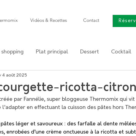
ermomix
Vidéos & Recettes
Contact
Réser
 shopping
Plat principal
Dessert
Cocktail
e
tit déjeuner
4 août 2025
Boisson
Zakouski
 courgette-ricotta-citro
 créée par Fannélie, super bloggeuse Thermomix qui vit
 astuces
Entrée
e l'adapter en effectuant la cuisson des pâtes hors Th
de pâtes léger et savoureux : des farfalle al dente mêlée
s, enrobées d’une crème onctueuse à la ricotta et subt