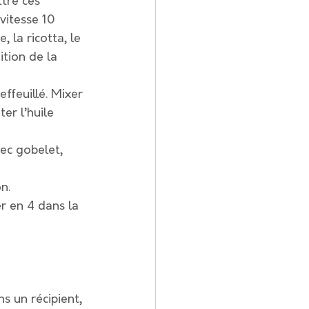
tre ces 
vitesse 10
, la ricotta, le 
ition de la 
effeuillé. Mixer 
er l’huile 
ec gobelet, 
n.
r en 4 dans la 
s un récipient, 