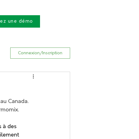
vez une démo
Connexion/Inscription
n
 au Canada.
ermomix.
s à des 
ilement 