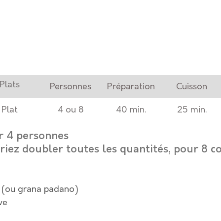
​Plats
​Personnes
​Préparation
​Cuisson
​Plat
​4 ou 8
40 min.
25 min.
r 4 personnes 
riez doubler toutes les quantités, pour 8 c
 (ou grana padano)
ve