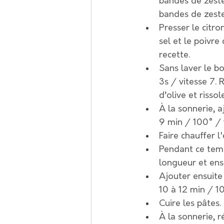
bandes de zeste
bandes de zeste
Presser le citron
sel et le poivre
recette.
Sans laver le bol
3s / vitesse 7. 
d’olive et risso
À la sonnerie, 
9 min / 100° / 
Faire chauffer l
Pendant ce temp
longueur et ens
Ajouter ensuite
10 à 12 min / 1
Cuire les pâtes.
À la sonnerie, r